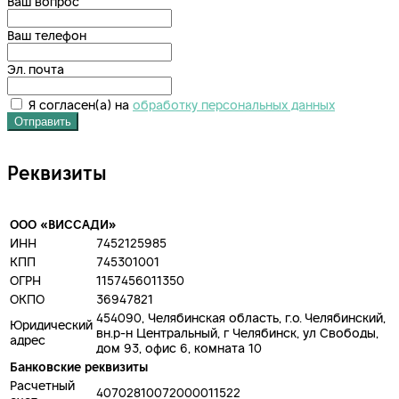
Ваш вопрос
Ваш телефон
Эл. почта
Я согласен(а) на
обработку персональных данных
Отправить
Реквизиты
ООО «ВИССАДИ»
ИНН
7452125985
КПП
745301001
ОГРН
1157456011350
ОКПО
36947821
454090, Челябинская область, г.о. Челябинский,
Юридический
вн.р-н Центральный, г Челябинск, ул Свободы,
адрес
дом 93, офис 6, комната 10
Банковские реквизиты
Расчетный
40702810072000011522